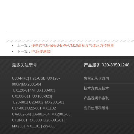
上一篇：
便携式气压探头S-BPA-CM10高精度气体压力传感器
下一篇：
[气压传感器]
最多关注型号
产品服务 020-83501248
U30-NRC
|
H21-USB
|
UX120-
售前记录仪咨询
006M
|
MX2001-04
技术方案支技术
UX120-014M
|
UX100-003
|
UX100-011
|
UX100-023
|
产品说明书索取
U23-001
|
U23-002
|
MX2001-01
售后使用和维修
U14-001
|
U22-001
|
MX1102
UA-002-64
|
UA-001-64
|
MX2001-03
UTBI-001
|
RX3000
|
U20-001-01
|
MX2301
|
MX1101
|
ZW-003