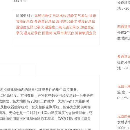
003.html
所属类别：
无线记录仪
自动水位记录仪
气象站
状态
凝...
节能记录仪
多通道记录仪
温湿度记录仪
温度记录仪
温湿度光照记录仪
温湿度二氧化碳记录仪
加速度记
录仪
温光记录仪
雨量筒
电导率测试仪
溶解氧测定仪
应用案例
视频
多通道采
操作环境
池：-20
您提供建筑物内的能量和环境条件的集中监控服务。
点的高精度、实时数据，并将这些数据同步发送到一台中央控
载数据，极大地提高了您的工作效率，为您节省了大量的时
无线记录
以及接收器能够组成一套完整的监测系统，能够为您提供可靠
温 度：
情况。无论您是一位时刻关注室内温度湿度的仓储管理者，还
0~2.5V
踪能源使用情况的建筑物能源工程师，ZW系列数据节点都是