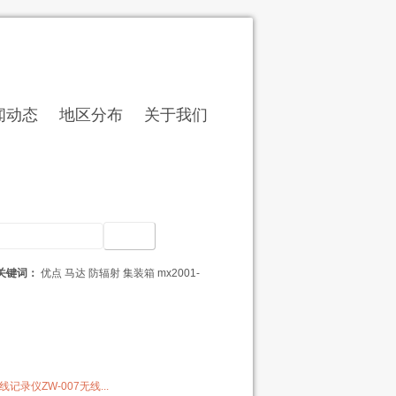
闻动态
地区分布
关于我们
记录仪官网
>
记录仪
>
无线记录仪
> 正文
关键词：
优点
马达
防辐射
集装箱
mx2001-
OBO产品
4通道无线记录仪ZW-007无线...