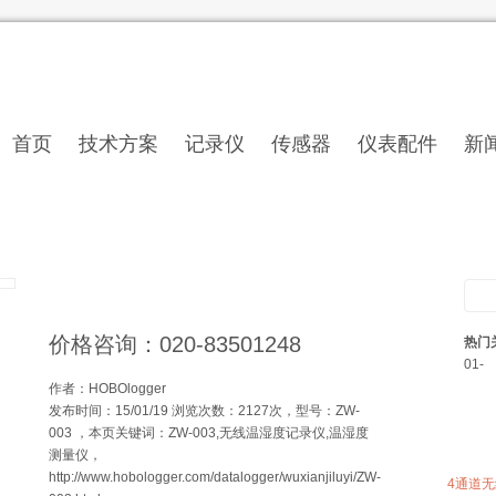
首页
技术方案
记录仪
传感器
仪表配件
新
3高精度温湿度测量仪
您当前的位置：
HOBO
Onset HOBO ZW-003无线温湿度记
录仪室内温湿度数据采集器
价格咨询：020-83501248
热门
01-
作者：HOBOlogger
发布时间：15/01/19 浏览次数：
2127次，型号：ZW-
003 ，本页关键词：ZW-003,无线温湿度记录仪,温湿度
相关H
测量仪，
http://www.hobologger.com/datalogger/wuxianjiluyi/ZW-